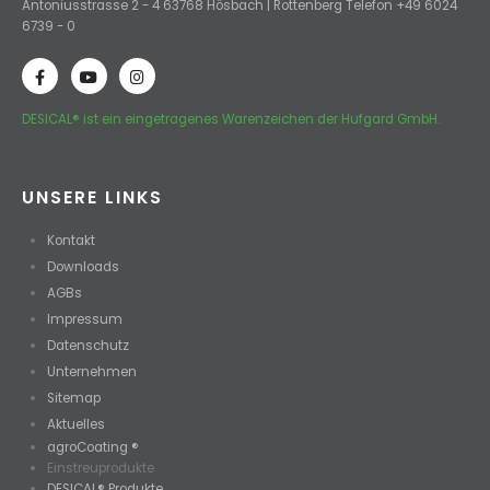
Antoniusstrasse 2 - 4 63768 Hösbach | Rottenberg Telefon +49 6024
6739 - 0
DESICAL® ist ein eingetragenes Warenzeichen der Hufgard GmbH.
UNSERE LINKS
Kontakt
Downloads
AGBs
Impressum
Datenschutz
Unternehmen
Sitemap
Aktuelles
agroCoating ®
Einstreuprodukte
DESICAL® Produkte