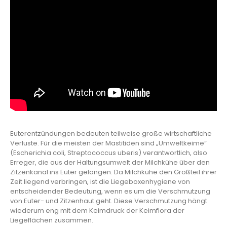
Euterentzündungen bedeuten teilweise große wirtschaftliche
Verluste. Für die meisten der Mastitiden sind „Umweltkeime“
(Escherichia coli, Streptococcus uberis) verantwortlich, also
Erreger, die aus der Haltungsumwelt der Milchkühe über den
Zitzenkanal ins Euter gelangen. Da Milchkühe den Großteil ihrer
Zeit liegend verbringen, ist die Liegeboxenhygiene von
entscheidender Bedeutung, wenn es um die Verschmutzung
von Euter- und Zitzenhaut geht. Diese Verschmutzung hängt
wiederum eng mit dem Keimdruck der Keimflora der
Liegeflächen zusammen.