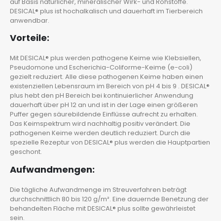
auf Basis natürlicher, mineralischer Wirk- und Rohstoffe.
DESICAL® plus ist hochalkalisch und dauerhaft im Tierbereich
anwendbar.
Vorteile:
Mit DESICAL® plus werden pathogene Keime wie Klebsiellen,
Pseudomone und Escherichia-Coliforme-Keime (e-coli)
gezielt reduziert. Alle diese pathogenen Keime haben einen
existenziellen Lebensraum im Bereich von pH 4 bis 9 . DESICAL®
plus hebt den pH Bereich bei kontinuierlicher Anwendung
dauerhaft über pH 12 an und ist in der Lage einen größeren
Puffer gegen säurebildende Einflüsse aufrecht zu erhalten.
Das Keimspektrum wird nachhaltig positiv verändert. Die
pathogenen Keime werden deutlich reduziert. Durch die
spezielle Rezeptur von DESICAL® plus werden die Hauptpartien
geschont.
Aufwandmengen:
Die tägliche Aufwandmenge im Streuverfahren beträgt
durchschnittlich 80 bis 120 g/m². Eine dauernde Benetzung der
behandelten Fläche mit DESICAL® plus sollte gewährleistet
sein.