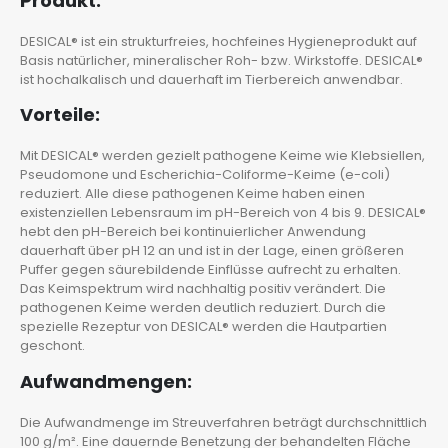
Produkt:
DESICAL® ist ein strukturfreies, hochfeines Hygieneprodukt auf
Basis natürlicher, mineralischer Roh- bzw. Wirkstoffe. DESICAL®
ist hochalkalisch und dauerhaft im Tierbereich anwendbar.
Vorteile:
Mit DESICAL® werden gezielt pathogene Keime wie Klebsiellen,
Pseudomone und Escherichia-Coliforme-Keime (e-coli)
reduziert. Alle diese pathogenen Keime haben einen
existenziellen Lebensraum im pH-Bereich von 4 bis 9. DESICAL®
hebt den pH-Bereich bei kontinuierlicher Anwendung
dauerhaft über pH 12 an und ist in der Lage, einen größeren
Puffer gegen säurebildende Einflüsse aufrecht zu erhalten.
Das Keimspektrum wird nachhaltig positiv verändert. Die
pathogenen Keime werden deutlich reduziert. Durch die
spezielle Rezeptur von DESICAL® werden die Hautpartien
geschont.
Aufwandmengen:
Die Aufwandmenge im Streuverfahren beträgt durchschnittlich
100 g/m². Eine dauernde Benetzung der behandelten Fläche